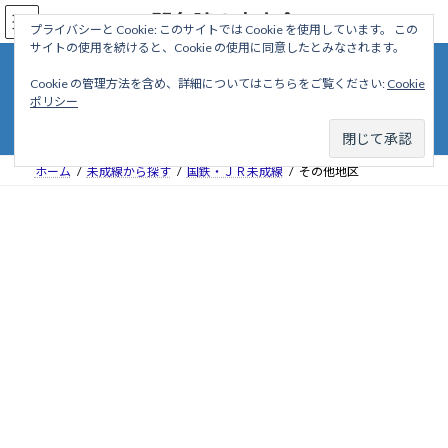
コ
ナ
駅名読み方大全
ン
ビ
プライバシーと Cookie: このサイトでは Cookie を使用しています。 この
サイトの使用を続けると、Cookie の使用に同意したとみなされます。
テ
ゲ
ン
ー
Cookie の管理方法を含め、詳細についてはこちらをご覧ください:
Cookie
ツ
シ
その他地区
ポリシー
へ
ョ
ス
ン
キ
に
ッ
移
ホーム
未成線から探す
国鉄・ＪＲ未成線
その他地区
プ
動