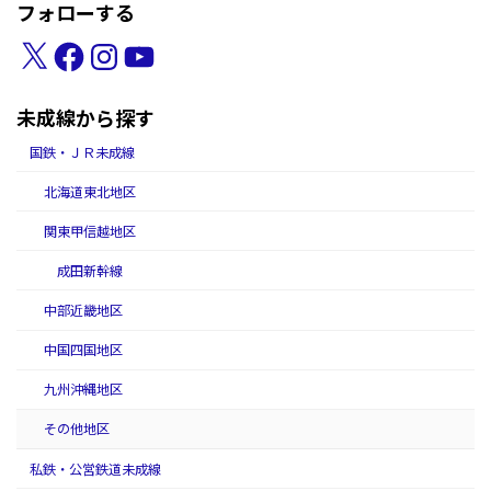
フォローする
X
Facebook
Instagram
YouTube
未成線から探す
国鉄・ＪＲ未成線
北海道東北地区
関東甲信越地区
成田新幹線
中部近畿地区
中国四国地区
九州沖縄地区
その他地区
私鉄・公営鉄道未成線