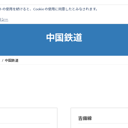
のサイトの使用を続けると、Cookie の使用に同意したとみなされます。
ホーム
はじめに
管理人ブログ
営業線から探す
廃
ポリシー
中国鉄道
区
中国鉄道
吉備線