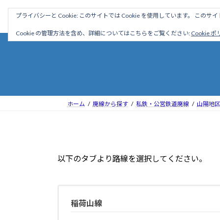
コ
ナ
駅名読み方大全
プライバシーと Cookie: このサイトでは Cookie を使用しています。 こ
ン
ビ
テ
ゲ
Cookie の管理方法を含め、詳細についてはこちらをご覧ください:
Cookie 
ン
ー
ツ
シ
へ
ョ
ス
ン
キ
に
ッ
移
ホーム
廃線から探す
私鉄・公営鉄道廃線
山陽地
プ
動
以下のタブより路線を選択してください。
稲荷山線