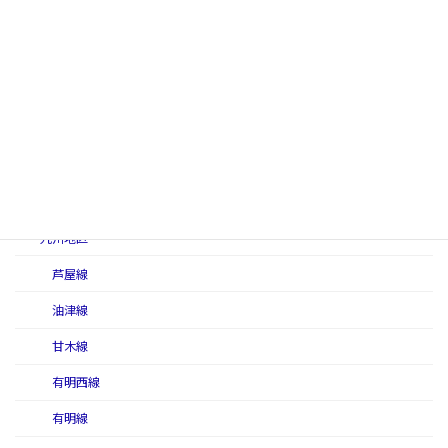
美禰軽便線
美禰線
撫養線
柳井線
予讃本線
若桜線
九州地区
芦屋線
油津線
甘木線
有明西線
有明線