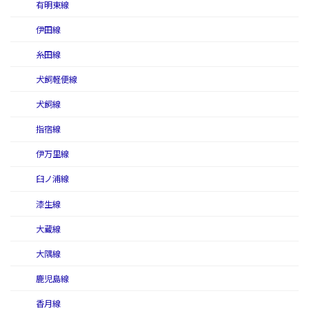
有明東線
伊田線
糸田線
犬飼軽便線
犬飼線
指宿線
伊万里線
臼ノ浦線
漆生線
大蔵線
大隅線
鹿児島線
香月線