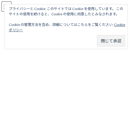
コ
ナ
駅名読み方大全
ン
ビ
プライバシーと Cookie: このサイトでは Cookie を使用しています。 この
サイトの使用を続けると、Cookie の使用に同意したとみなされます。
テ
ゲ
ン
ー
Cookie の管理方法を含め、詳細についてはこちらをご覧ください:
Cookie
ツ
シ
砺波鉄道線
ポリシー
へ
ョ
ス
ン
キ
に
ッ
移
ホーム
廃線から探す
私鉄・公営鉄道廃線
北陸地区
砺波鉄道
プ
動
砺波鉄道線
砺波鉄道線
目次
項目
略歴
駅名一覧表