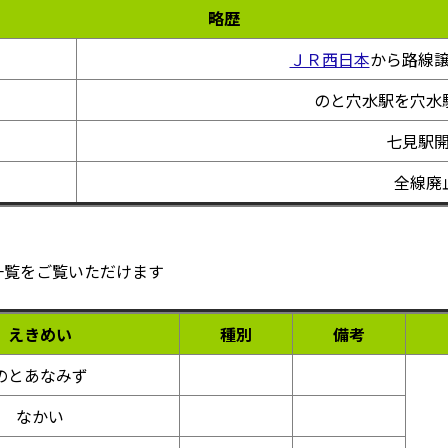
略歴
ＪＲ西日本
から路線
のと穴水駅を穴水
七見駅
全線廃
一覧をご覧いただけます
えきめい
種別
備考
のとあなみず
なかい