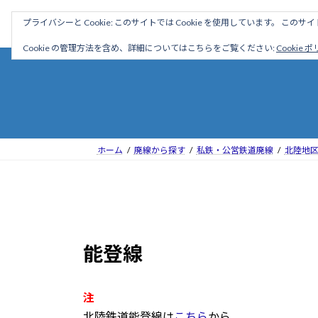
コ
ナ
駅名読み方大全
プライバシーと Cookie: このサイトでは Cookie を使用しています。 こ
ン
ビ
テ
ゲ
Cookie の管理方法を含め、詳細についてはこちらをご覧ください:
Cookie 
ン
ー
ツ
シ
へ
ョ
ス
ン
キ
に
ッ
移
ホーム
廃線から探す
私鉄・公営鉄道廃線
北陸地
プ
動
能登線
注
北陸鉄道能登線は
こちら
から