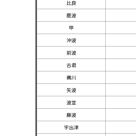
比良
鹿波
甲
沖波
前波
古君
鵜川
矢波
波並
藤波
宇出津