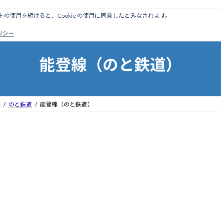
のサイトの使用を続けると、Cookie の使用に同意したとみなされます。
ホーム
はじめに
管理人ブログ
営業線から探す
廃
ポリシー
能登線（のと鉄道）
区
のと鉄道
能登線（のと鉄道）