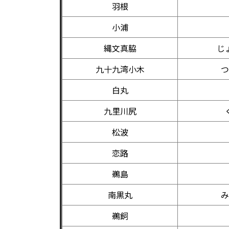
羽根
小浦
縄文真脇
じ
九十九湾小木
つ
白丸
九里川尻
松波
恋路
鵜島
南黒丸
み
鵜飼