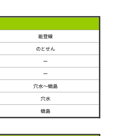
能登線
のとせん
ー
ー
穴水～蛸島
穴水
蛸島