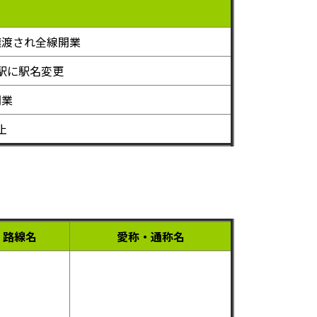
譲渡され全線開業
駅に駅名変更
開業
止
路線名
愛称・通称名