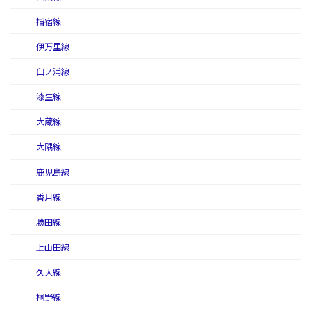
指宿線
伊万里線
臼ノ浦線
漆生線
大蔵線
大隅線
鹿児島線
香月線
勝田線
上山田線
久大線
桐野線