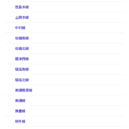
徳島本線
土讃本線
中村線
伯備南線
伯備北線
姫津西線
福塩南線
福塩北線
美禰軽便線
美禰線
撫養線
柳井線