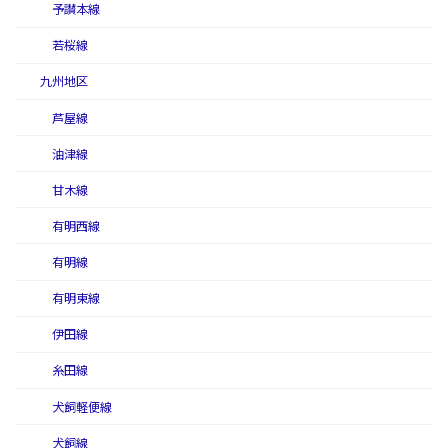
予讃本線
若桜線
九州地区
芦屋線
油津線
甘木線
有明西線
有明線
有明東線
伊田線
糸田線
犬飼軽便線
犬飼線