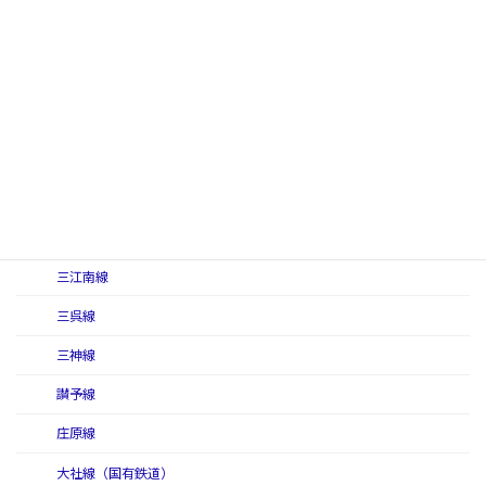
作備線（二代）
作備東線
讃岐線
三江線
三江線（初代）
三江線（二代）
三江北線
三江南線
三呉線
三神線
讃予線
庄原線
大社線（国有鉄道）