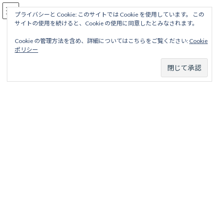
コ
ナ
駅名読み方大全
ン
ビ
プライバシーと Cookie: このサイトでは Cookie を使用しています。 この
サイトの使用を続けると、Cookie の使用に同意したとみなされます。
テ
ゲ
ン
ー
Cookie の管理方法を含め、詳細についてはこちらをご覧ください:
Cookie
ツ
シ
摩耶ケーブル線
ポリシー
へ
ョ
ス
ン
キ
に
ッ
移
ホーム
廃線から探す
私鉄・公営鉄道廃線
兵庫地区
プ
動
一般財団法人神戸住環境整備公社
摩耶ケーブル線